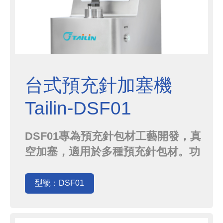
台式預充針加塞機
Tailin-DSF01
DSF01專為預充針包材工藝開發，真
空加塞，適用於多種預充針包材。功
能(1) 配方版本管理 當有許多樣品做
交替，能選用不同配方使用和儲存，
型號：DSF01
操作方便(2) 審計追蹤 / 批次記錄 / 電
子簽名 / 用戶管理符合美國食品藥物