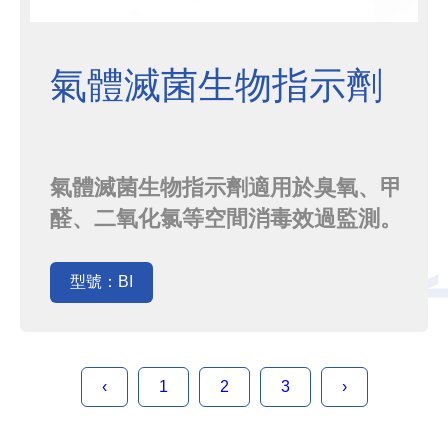
氣體滅菌生物指示劑
氣體滅菌生物指示劑適用於臭氧、甲
醛、二氧化氯等空間消毒效過監測。
根據相關標準要求，提供以白色葡萄
球菌8032及萎縮芽孢桿菌ATCC9372
型號：BI
為指示微生物的生物指示劑，廣泛應
用於製藥企業、醫療器械等行業。
‹
1
2
3
›