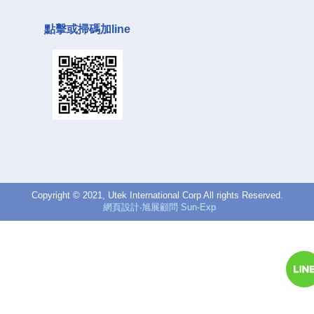
點擊或掃碼加line
Copyright © 2021, Utek International Corp All rights Reserved.
網頁設計‧旭展顧問 Sun-Exp