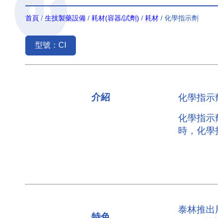
首頁
/
生技製藥設備
/
耗材(容器/試劑)
/
耗材
/ 化學指示劑
型號：CI
介紹
化學指示
化學指示
時，化學
泰林推出
特色