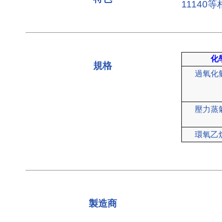
1114
化
規格
過氧化
壓力蒸
環氧乙
製造商