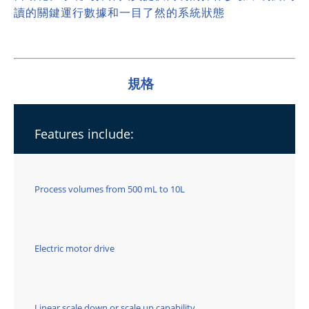
讀的關鍵運行數據和一目了然的系統狀態
規格
Features include:
Process volumes from 500 mL to 10L
Electric motor drive
Linear scale down or scale up capability