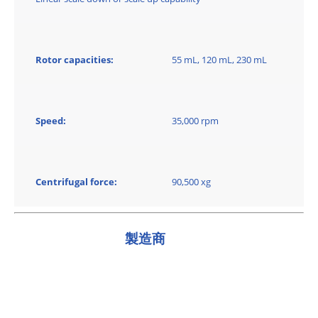
Rotor capacities:
55 mL, 120 mL, 230 mL
Speed:
35,000 rpm
Centrifugal force:
90,500 xg
製造商