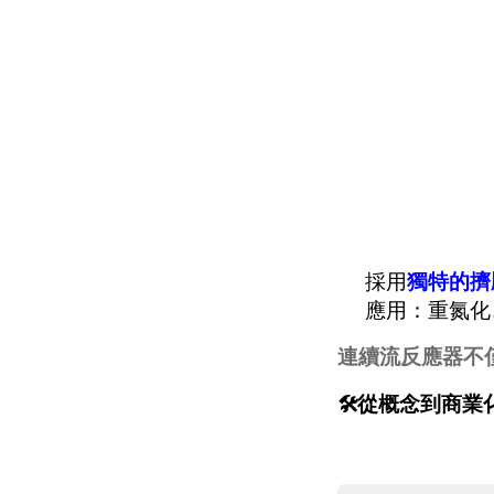
採用
獨特的擠壓管
應用：重氮化、
連續流反應器不
🛠️從概念到商