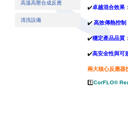
高溫高壓合成反應
✔️
卓越混合效果
清洗設備
✔️
高效傳熱控制
✔️
穩定產品品質
✔️
高安全性與可
兩大核心反應器
1️⃣
CorFLO® 