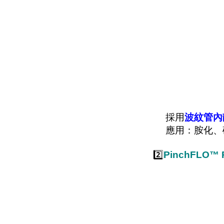
採用
波紋管內
應用：胺化、硝
2️⃣
PinchFLO