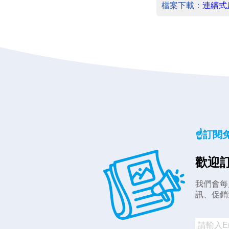
檔案下載：
連續式
☝️訂閱
歡迎訂
我們會每
訊、促銷