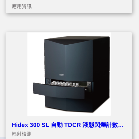
應用資訊
一次看清！
Hidex 300 SL 自動 TDCR 液態閃爍計數器
輻射檢測
量測飲用水中的氚 (H-3)